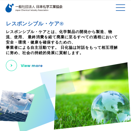
検索キーワード
MEN
メインコンテンツに移動
レスポンシブル・ケア®
レスポンシブル・ケアとは、化学製品の開発から製造、物
流、使用、
最終消費を経て廃棄に至るすべての過程において
U
安全・環境・健康を確保するための、
事業者による自主活動です。
日化協は対話をもって相互理解
に努め、社会の持続的発展に貢献します。
View more