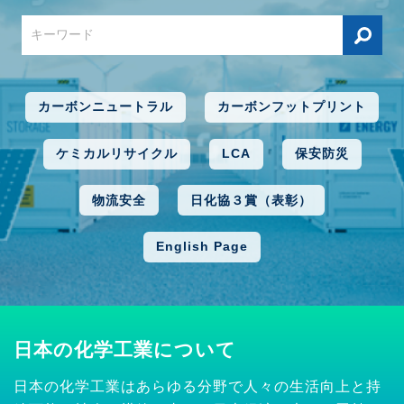
カーボンニュートラル
カーボンフットプリント
ケミカルリサイクル
LCA
保安防災
物流安全
日化協３賞（表彰）
English Page
日本の化学工業について
日本の化学工業はあらゆる分野で人々の生活向上と持