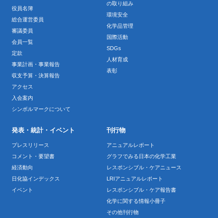
の取り組み
役員名簿
環境安全
総合運営委員
化学品管理
審議委員
国際活動
会員一覧
SDGs
定款
人材育成
事業計画・事業報告
表彰
収支予算・決算報告
アクセス
入会案内
シンボルマークについて
発表・統計・イベント
刊行物
プレスリリース
アニュアルレポート
コメント・要望書
グラフでみる日本の化学工業
経済動向
レスポンシブル・ケアニュース
日化協インデックス
LRIアニュアルレポート
イベント
レスポンシブル・ケア報告書
化学に関する情報小冊子
その他刊行物