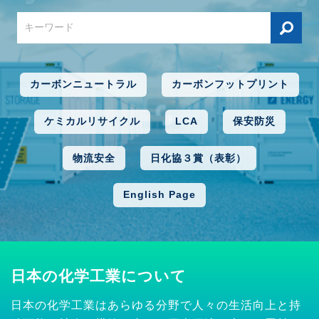
カーボンニュートラル
カーボンフットプリント
ケミカルリサイクル
LCA
保安防災
物流安全
日化協３賞（表彰）
English Page
日本の化学工業について
日本の化学工業はあらゆる分野で人々の生活向上と持