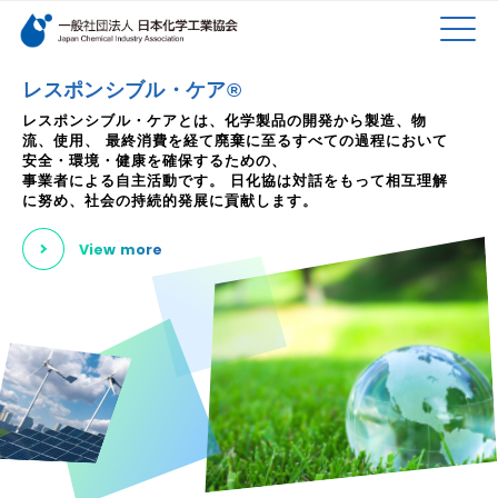
検索キーワード
MEN
メインコンテンツに移動
レスポンシブル・ケア®
レスポンシブル・ケアとは、化学製品の開発から製造、物
流、使用、
最終消費を経て廃棄に至るすべての過程において
U
安全・環境・健康を確保するための、
事業者による自主活動です。
日化協は対話をもって相互理解
に努め、社会の持続的発展に貢献します。
View more