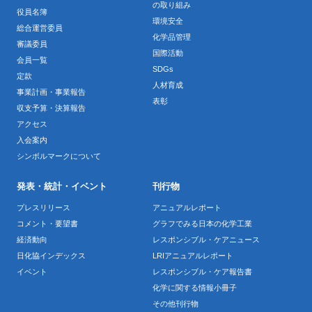
の取り組み
役員名簿
環境安全
総合運営委員
化学品管理
審議委員
国際活動
会員一覧
SDGs
定款
人材育成
事業計画・事業報告
表彰
収支予算・決算報告
アクセス
入会案内
シンボルマークについて
発表・統計・イベント
刊行物
プレスリリース
アニュアルレポート
コメント・要望書
グラフでみる日本の化学工業
経済動向
レスポンシブル・ケアニュース
日化協インデックス
LRIアニュアルレポート
イベント
レスポンシブル・ケア報告書
化学に関する情報小冊子
その他刊行物