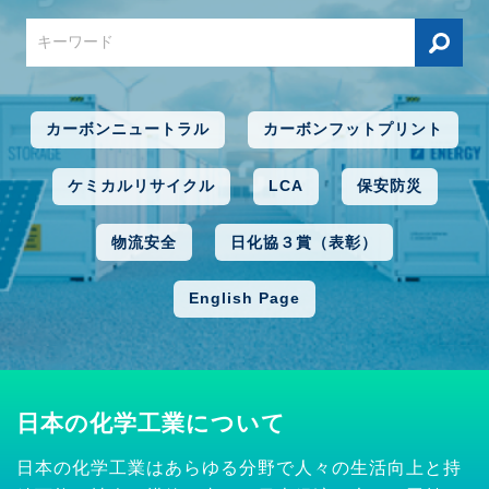
カーボンニュートラル
カーボンフットプリント
ケミカルリサイクル
LCA
保安防災
物流安全
日化協３賞（表彰）
English Page
日本の化学工業について
日本の化学工業はあらゆる分野で人々の生活向上と持