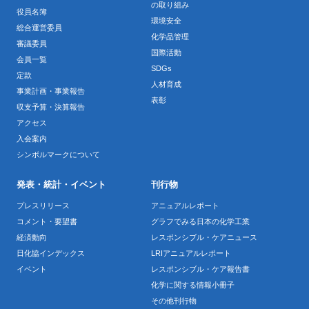
の取り組み
役員名簿
環境安全
総合運営委員
化学品管理
審議委員
国際活動
会員一覧
SDGs
定款
人材育成
事業計画・事業報告
表彰
収支予算・決算報告
アクセス
入会案内
シンボルマークについて
発表・統計・イベント
刊行物
プレスリリース
アニュアルレポート
コメント・要望書
グラフでみる日本の化学工業
経済動向
レスポンシブル・ケアニュース
日化協インデックス
LRIアニュアルレポート
イベント
レスポンシブル・ケア報告書
化学に関する情報小冊子
その他刊行物