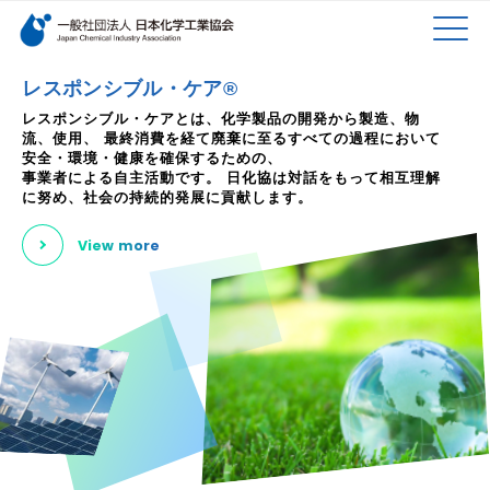
検索キーワード
MEN
メインコンテンツに移動
レスポンシブル・ケア®
レスポンシブル・ケアとは、化学製品の開発から製造、物
流、使用、
最終消費を経て廃棄に至るすべての過程において
U
安全・環境・健康を確保するための、
事業者による自主活動です。
日化協は対話をもって相互理解
に努め、社会の持続的発展に貢献します。
View more