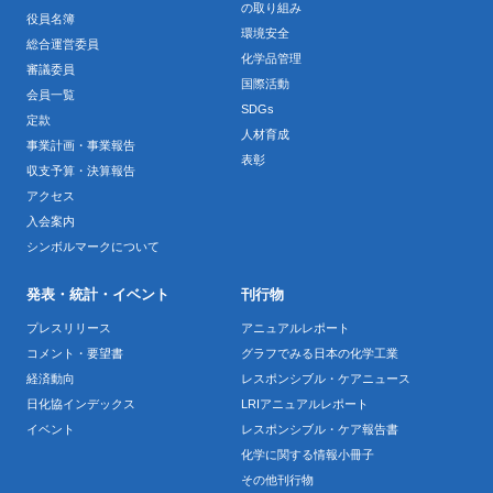
の取り組み
役員名簿
環境安全
総合運営委員
化学品管理
審議委員
国際活動
会員一覧
SDGs
定款
人材育成
事業計画・事業報告
表彰
収支予算・決算報告
アクセス
入会案内
シンボルマークについて
発表・統計・イベント
刊行物
プレスリリース
アニュアルレポート
コメント・要望書
グラフでみる日本の化学工業
経済動向
レスポンシブル・ケアニュース
日化協インデックス
LRIアニュアルレポート
イベント
レスポンシブル・ケア報告書
化学に関する情報小冊子
その他刊行物