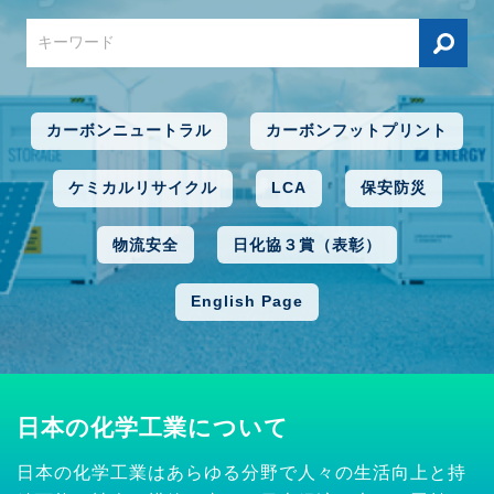
カーボンニュートラル
カーボンフットプリント
ケミカルリサイクル
LCA
保安防災
物流安全
日化協３賞（表彰）
English Page
日本の化学工業について
日本の化学工業はあらゆる分野で人々の生活向上と持