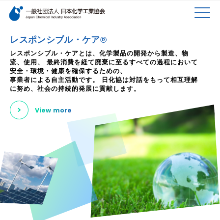
検索キーワード
MEN
メインコンテンツに移動
レスポンシブル・ケア®
レスポンシブル・ケアとは、化学製品の開発から製造、物
流、使用、
最終消費を経て廃棄に至るすべての過程において
U
安全・環境・健康を確保するための、
事業者による自主活動です。
日化協は対話をもって相互理解
に努め、社会の持続的発展に貢献します。
View more