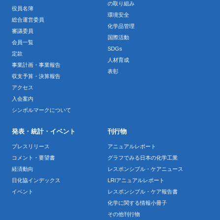
の取り組み
役員名簿
環境安全
総合運営委員
化学品管理
審議委員
国際活動
会員一覧
SDGs
定款
人材育成
事業計画・事業報告
表彰
収支予算・決算報告
アクセス
入会案内
シンボルマークについて
発表・統計・イベント
刊行物
プレスリリース
アニュアルレポート
コメント・要望書
グラフでみる日本の化学工業
経済動向
レスポンシブル・ケアニュース
日化協インデックス
LRIアニュアルレポート
イベント
レスポンシブル・ケア報告書
化学に関する情報小冊子
その他刊行物