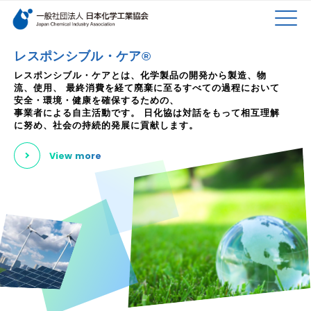
検索キーワード
MEN
メインコンテンツに移動
レスポンシブル・ケア®
レスポンシブル・ケアとは、化学製品の開発から製造、物
流、使用、
最終消費を経て廃棄に至るすべての過程において
U
安全・環境・健康を確保するための、
事業者による自主活動です。
日化協は対話をもって相互理解
に努め、社会の持続的発展に貢献します。
View more