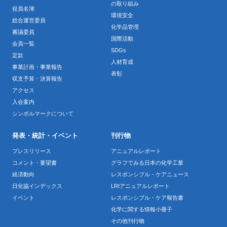
の取り組み
役員名簿
環境安全
総合運営委員
化学品管理
審議委員
国際活動
会員一覧
SDGs
定款
人材育成
事業計画・事業報告
表彰
収支予算・決算報告
アクセス
入会案内
シンボルマークについて
発表・統計・イベント
刊行物
プレスリリース
アニュアルレポート
コメント・要望書
グラフでみる日本の化学工業
経済動向
レスポンシブル・ケアニュース
日化協インデックス
LRIアニュアルレポート
イベント
レスポンシブル・ケア報告書
化学に関する情報小冊子
その他刊行物