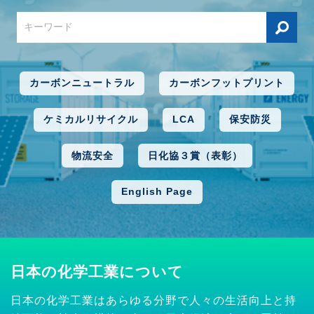
カーボンニュートラル
カーボンフットプリント
ケミカルリサイクル
LCA
保安防災
物流安全
日化協３賞（表彰）
English Page
日本の化学工業について
日本の化学工業はあらゆる分野で人々の生活向上と持