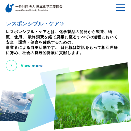
検索キーワード
MEN
メインコンテンツに移動
レスポンシブル・ケア®
レスポンシブル・ケアとは、化学製品の開発から製造、物
流、使用、
最終消費を経て廃棄に至るすべての過程において
U
安全・環境・健康を確保するための、
事業者による自主活動です。
日化協は対話をもって相互理解
に努め、社会の持続的発展に貢献します。
View more