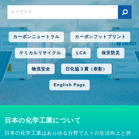
カーボンニュートラル
カーボンフットプリント
ケミカルリサイクル
LCA
保安防災
物流安全
日化協３賞（表彰）
English Page
日本の化学工業について
日本の化学工業はあらゆる分野で人々の生活向上と持