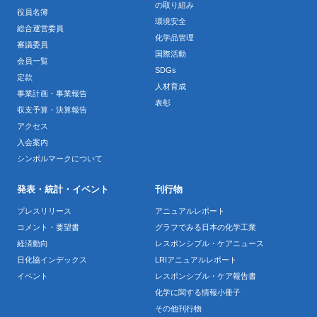
の取り組み
役員名簿
環境安全
総合運営委員
化学品管理
審議委員
国際活動
会員一覧
SDGs
定款
人材育成
事業計画・事業報告
表彰
収支予算・決算報告
アクセス
入会案内
シンボルマークについて
発表・統計・イベント
刊行物
プレスリリース
アニュアルレポート
コメント・要望書
グラフでみる日本の化学工業
経済動向
レスポンシブル・ケアニュース
日化協インデックス
LRIアニュアルレポート
イベント
レスポンシブル・ケア報告書
化学に関する情報小冊子
その他刊行物