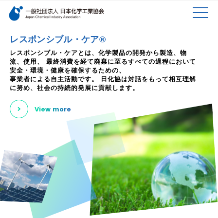
検索キーワード
MEN
メインコンテンツに移動
レスポンシブル・ケア®
レスポンシブル・ケアとは、化学製品の開発から製造、物
流、使用、
最終消費を経て廃棄に至るすべての過程において
U
安全・環境・健康を確保するための、
事業者による自主活動です。
日化協は対話をもって相互理解
に努め、社会の持続的発展に貢献します。
View more