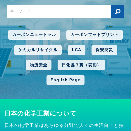
カーボンニュートラル
カーボンフットプリント
ケミカルリサイクル
LCA
保安防災
物流安全
日化協３賞（表彰）
English Page
日本の化学工業について
日本の化学工業はあらゆる分野で人々の生活向上と持