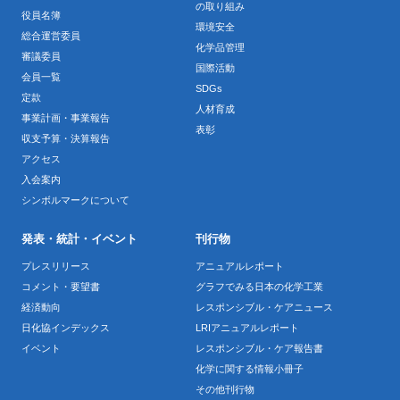
の取り組み
役員名簿
環境安全
総合運営委員
化学品管理
審議委員
国際活動
会員一覧
SDGs
定款
人材育成
事業計画・事業報告
表彰
収支予算・決算報告
アクセス
入会案内
シンボルマークについて
発表・統計・イベント
刊行物
プレスリリース
アニュアルレポート
コメント・要望書
グラフでみる日本の化学工業
経済動向
レスポンシブル・ケアニュース
日化協インデックス
LRIアニュアルレポート
イベント
レスポンシブル・ケア報告書
化学に関する情報小冊子
その他刊行物