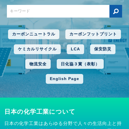
カーボンニュートラル
カーボンフットプリント
ケミカルリサイクル
LCA
保安防災
物流安全
日化協３賞（表彰）
English Page
日本の化学工業について
日本の化学工業はあらゆる分野で人々の生活向上と持