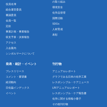
の取り組み
役員名簿
環境安全
総合運営委員
化学品管理
審議委員
国際活動
会員一覧
SDGs
定款
人材育成
事業計画・事業報告
表彰
収支予算・決算報告
アクセス
入会案内
シンボルマークについて
発表・統計・イベント
刊行物
プレスリリース
アニュアルレポート
コメント・要望書
グラフでみる日本の化学工業
経済動向
レスポンシブル・ケアニュース
日化協インデックス
LRIアニュアルレポート
イベント
レスポンシブル・ケア報告書
化学に関する情報小冊子
その他刊行物