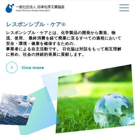
検索キーワード
MEN
メインコンテンツに移動
レスポンシブル・ケア®
レスポンシブル・ケアとは、化学製品の開発から製造、物
流、使用、
最終消費を経て廃棄に至るすべての過程において
U
安全・環境・健康を確保するための、
事業者による自主活動です。
日化協は対話をもって相互理解
に努め、社会の持続的発展に貢献します。
View more