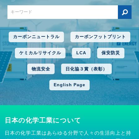
カーボンニュートラル
カーボンフットプリント
ケミカルリサイクル
LCA
保安防災
物流安全
日化協３賞（表彰）
English Page
日本の化学工業について
日本の化学工業はあらゆる分野で人々の生活向上と持