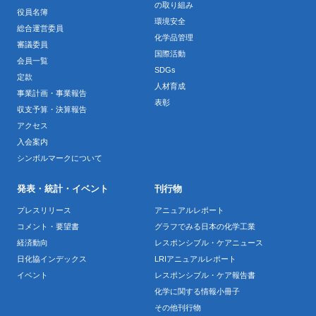
の取り組み
役員名簿
環境安全
総合運営委員
化学品管理
審議委員
国際活動
会員一覧
SDGs
定款
人材育成
事業計画・事業報告
表彰
収支予算・決算報告
アクセス
入会案内
シンボルマークについて
発表・統計・イベント
刊行物
プレスリリース
アニュアルレポート
コメント・要望書
グラフでみる日本の化学工業
経済動向
レスポンシブル・ケアニュース
日化協インデックス
LRIアニュアルレポート
イベント
レスポンシブル・ケア報告書
化学に関する情報小冊子
その他刊行物