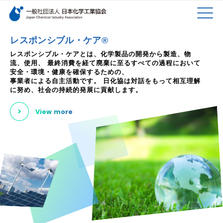
検索キーワード
MEN
メインコンテンツに移動
レスポンシブル・ケア®
レスポンシブル・ケアとは、化学製品の開発から製造、物
流、使用、
最終消費を経て廃棄に至るすべての過程において
U
安全・環境・健康を確保するための、
事業者による自主活動です。
日化協は対話をもって相互理解
に努め、社会の持続的発展に貢献します。
View more