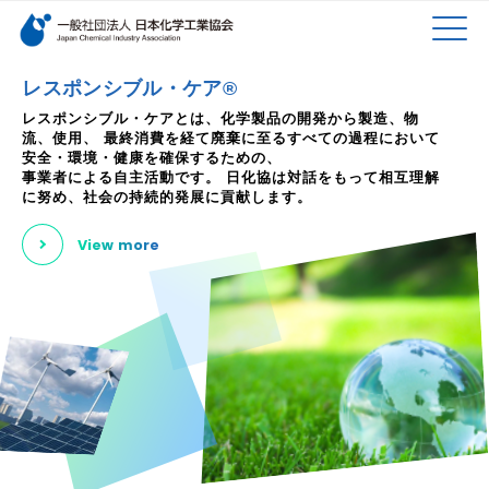
検索キーワード
MEN
メインコンテンツに移動
レスポンシブル・ケア®
レスポンシブル・ケアとは、化学製品の開発から製造、物
流、使用、
最終消費を経て廃棄に至るすべての過程において
U
安全・環境・健康を確保するための、
事業者による自主活動です。
日化協は対話をもって相互理解
に努め、社会の持続的発展に貢献します。
View more