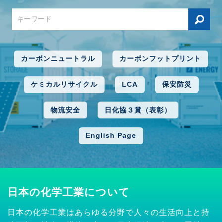
カーボンニュートラル
カーボンフットプリント
ケミカルリサイクル
LCA
保安防災
物流安全
日化協３賞（表彰）
English Page
日本の化学工業について
日本の化学工業はあらゆる分野で人々の生活向上と持