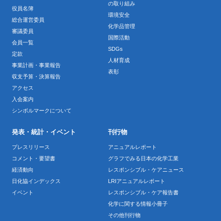
の取り組み
役員名簿
環境安全
総合運営委員
化学品管理
審議委員
国際活動
会員一覧
SDGs
定款
人材育成
事業計画・事業報告
表彰
収支予算・決算報告
アクセス
入会案内
シンボルマークについて
発表・統計・イベント
刊行物
プレスリリース
アニュアルレポート
コメント・要望書
グラフでみる日本の化学工業
経済動向
レスポンシブル・ケアニュース
日化協インデックス
LRIアニュアルレポート
イベント
レスポンシブル・ケア報告書
化学に関する情報小冊子
その他刊行物