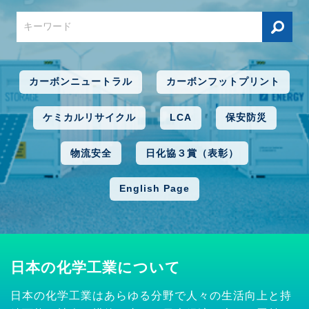
カーボンニュートラル
カーボンフットプリント
ケミカルリサイクル
LCA
保安防災
物流安全
日化協３賞（表彰）
English Page
日本の化学工業について
日本の化学工業はあらゆる分野で人々の生活向上と持