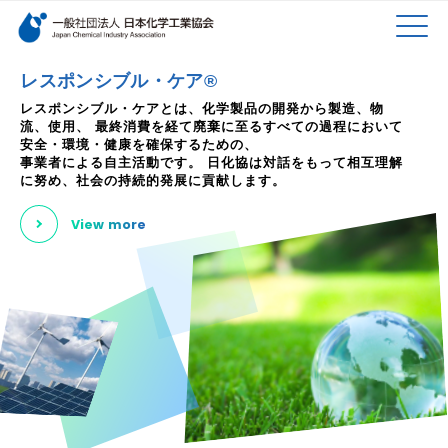
検索キーワード
MEN
メインコンテンツに移動
レスポンシブル・ケア®
レスポンシブル・ケアとは、化学製品の開発から製造、物
流、使用、
最終消費を経て廃棄に至るすべての過程において
U
安全・環境・健康を確保するための、
事業者による自主活動です。
日化協は対話をもって相互理解
に努め、社会の持続的発展に貢献します。
View more