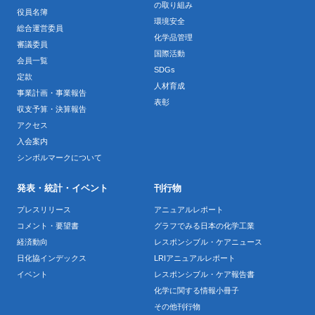
の取り組み
役員名簿
環境安全
総合運営委員
化学品管理
審議委員
国際活動
会員一覧
SDGs
定款
人材育成
事業計画・事業報告
表彰
収支予算・決算報告
アクセス
入会案内
シンボルマークについて
発表・統計・イベント
刊行物
プレスリリース
アニュアルレポート
コメント・要望書
グラフでみる日本の化学工業
経済動向
レスポンシブル・ケアニュース
日化協インデックス
LRIアニュアルレポート
イベント
レスポンシブル・ケア報告書
化学に関する情報小冊子
その他刊行物