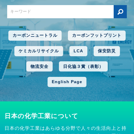
カーボンニュートラル
カーボンフットプリント
ケミカルリサイクル
LCA
保安防災
物流安全
日化協３賞（表彰）
English Page
日本の化学工業について
日本の化学工業はあらゆる分野で人々の生活向上と持