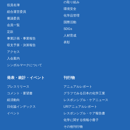
の取り組み
役員名簿
環境安全
総合運営委員
化学品管理
審議委員
国際活動
会員一覧
SDGs
定款
人材育成
事業計画・事業報告
表彰
収支予算・決算報告
アクセス
入会案内
シンボルマークについて
発表・統計・イベント
刊行物
プレスリリース
アニュアルレポート
コメント・要望書
グラフでみる日本の化学工業
経済動向
レスポンシブル・ケアニュース
日化協インデックス
LRIアニュアルレポート
イベント
レスポンシブル・ケア報告書
化学に関する情報小冊子
その他刊行物