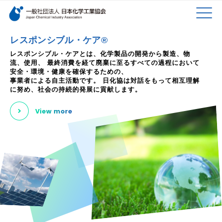
検索キーワード
MEN
メインコンテンツに移動
レスポンシブル・ケア®
レスポンシブル・ケアとは、化学製品の開発から製造、物
流、使用、
最終消費を経て廃棄に至るすべての過程において
U
安全・環境・健康を確保するための、
事業者による自主活動です。
日化協は対話をもって相互理解
に努め、社会の持続的発展に貢献します。
View more