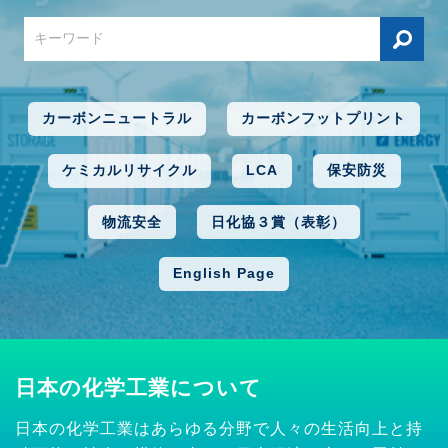
カーボンニュートラル
カーボンフットプリント
ケミカルリサイクル
LCA
保安防災
物流安全
日化協３賞（表彰）
English Page
日本の化学工業について
日本の化学工業はあらゆる分野で人々の生活向上と持