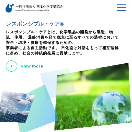
検索キーワード
MEN
メインコンテンツに移動
レスポンシブル・ケア®
レスポンシブル・ケアとは、化学製品の開発から製造、物
流、使用、
最終消費を経て廃棄に至るすべての過程において
U
安全・環境・健康を確保するための、
事業者による自主活動です。
日化協は対話をもって相互理解
に努め、社会の持続的発展に貢献します。
View more