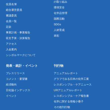
の取り組み
役員名簿
環境安全
総合運営委員
化学品管理
審議委員
国際活動
会員一覧
SDGs
定款
人材育成
事業計画・事業報告
表彰
収支予算・決算報告
アクセス
入会案内
シンボルマークについて
発表・統計・イベント
刊行物
プレスリリース
アニュアルレポート
コメント・要望書
グラフでみる日本の化学工業
経済動向
レスポンシブル・ケアニュース
日化協インデックス
LRIアニュアルレポート
イベント
レスポンシブル・ケア報告書
化学に関する情報小冊子
その他刊行物