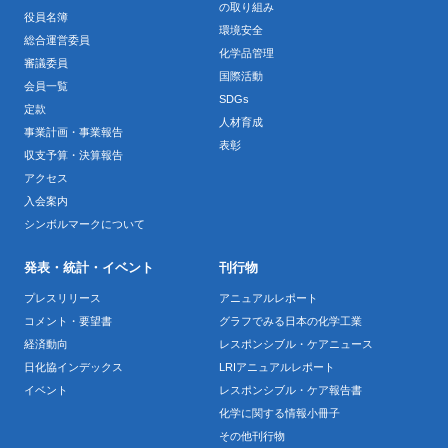
の取り組み
役員名簿
環境安全
総合運営委員
化学品管理
審議委員
国際活動
会員一覧
SDGs
定款
人材育成
事業計画・事業報告
表彰
収支予算・決算報告
アクセス
入会案内
シンボルマークについて
発表・統計・イベント
刊行物
プレスリリース
アニュアルレポート
コメント・要望書
グラフでみる日本の化学工業
経済動向
レスポンシブル・ケアニュース
日化協インデックス
LRIアニュアルレポート
イベント
レスポンシブル・ケア報告書
化学に関する情報小冊子
その他刊行物