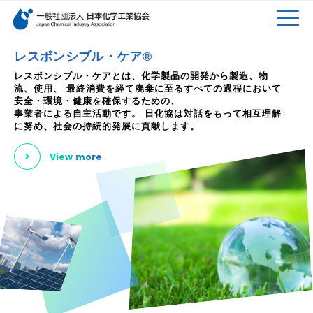
検索キーワード
MEN
メインコンテンツに移動
レスポンシブル・ケア®
レスポンシブル・ケアとは、化学製品の開発から製造、物
流、使用、
最終消費を経て廃棄に至るすべての過程において
U
安全・環境・健康を確保するための、
事業者による自主活動です。
日化協は対話をもって相互理解
に努め、社会の持続的発展に貢献します。
View more