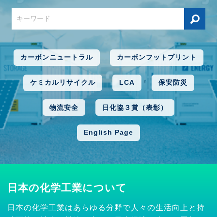
カーボンニュートラル
カーボンフットプリント
ケミカルリサイクル
LCA
保安防災
物流安全
日化協３賞（表彰）
English Page
日本の化学工業について
日本の化学工業はあらゆる分野で人々の生活向上と持