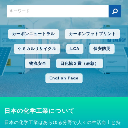
カーボンニュートラル
カーボンフットプリント
ケミカルリサイクル
LCA
保安防災
物流安全
日化協３賞（表彰）
English Page
日本の化学工業について
日本の化学工業はあらゆる分野で人々の生活向上と持