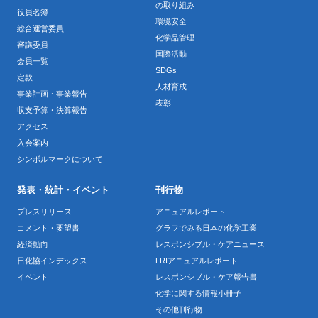
の取り組み
役員名簿
環境安全
総合運営委員
化学品管理
審議委員
国際活動
会員一覧
SDGs
定款
人材育成
事業計画・事業報告
表彰
収支予算・決算報告
アクセス
入会案内
シンボルマークについて
発表・統計・イベント
刊行物
プレスリリース
アニュアルレポート
コメント・要望書
グラフでみる日本の化学工業
経済動向
レスポンシブル・ケアニュース
日化協インデックス
LRIアニュアルレポート
イベント
レスポンシブル・ケア報告書
化学に関する情報小冊子
その他刊行物