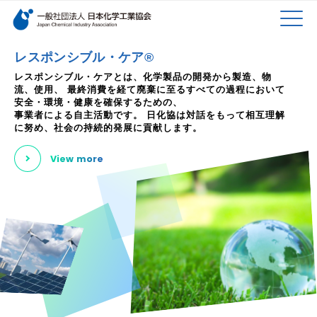
検索キーワード
MEN
メインコンテンツに移動
レスポンシブル・ケア®
レスポンシブル・ケアとは、化学製品の開発から製造、物
流、使用、
最終消費を経て廃棄に至るすべての過程において
U
安全・環境・健康を確保するための、
事業者による自主活動です。
日化協は対話をもって相互理解
に努め、社会の持続的発展に貢献します。
View more