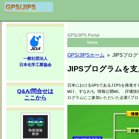
GPS/JIPS Portal
Home
GPS/JIPSホーム
»
JIPSプロ
一般社団法人
日本化学工業協会
JIPSプログラムを
日本におけるGPSであるJIPSを推進
Q&A/問合せは
WG)、すなわち 情報公開WG、 評価技術
ここから
ログラムにご参加いただいた企業(プログ