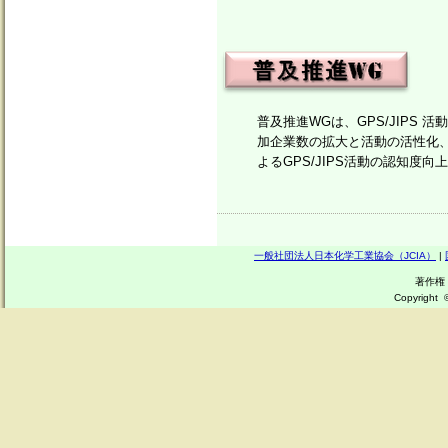
普及推進WGは、GPS/JIPS
加企業数の拡大と活動の活性化
よるGPS/JIPS活動の認知度
一般社団法人日本化学工業協会（JCIA）
|
GPS/JIPS
著作権
フ
Copyright
ッ
タ
ー