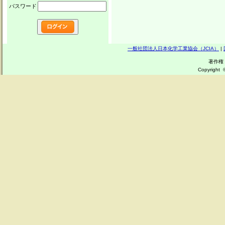
パスワード
一般社団法人日本化学工業協会（JCIA）
|
GPS/JIPS
著作権
フ
Copyright
ッ
タ
ー
メ
ニ
ュ
ー