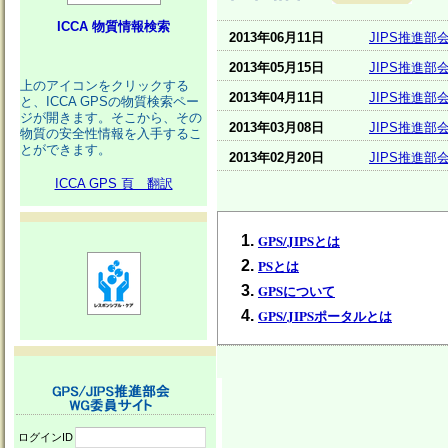
ICCA 物質情報検索
2013年06月11日
JIPS推進
2013年05月15日
JIPS推進
上のアイコンをクリックする
2013年04月11日
JIPS推進
と、ICCA GPSの物質検索ペー
ジが開きます。そこから、その
2013年03月08日
JIPS推進
物質の安全性情報を入手するこ
とができます。
2013年02月20日
JIPS推進
ICCA GPS 頁 翻訳
GPS/JIPSとは
PSとは
GPSについて
GPS/JIPSポータルとは
ログインID