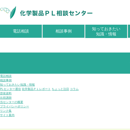
知っておきたい
電話相談
相談事例
知識・情報
電話相談
相談事例
知っておきたい知識・情報
PLセンター通信
化学製品ＰＬレポート
ちょっと注目
コラム
啓発資料
出前講師
当センターの概要
プライバシーポリシー
リンク集
サイト案内